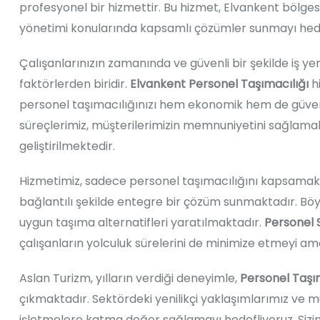
profesyonel bir hizmettir. Bu hizmet, Elvankent bölges
yönetimi konularında kapsamlı çözümler sunmayı hed
Çalışanlarınızın zamanında ve güvenli bir şekilde iş yerl
faktörlerden biridir.
Elvankent Personel Taşımacılığı
hi
personel taşımacılığınızı hem ekonomik hem de güvenli 
süreçlerimiz, müşterilerimizin memnuniyetini sağlama
geliştirilmektedir.
Hizmetimiz, sadece personel taşımacılığını kapsama
bağlantılı şekilde entegre bir çözüm sunmaktadır. Böyle
uygun taşıma alternatifleri yaratılmaktadır.
Personel S
çalışanların yolculuk sürelerini de minimize etmeyi a
Aslan Turizm, yılların verdiği deneyimle,
Personel Taşım
çıkmaktadır. Sektördeki yenilikçi yaklaşımlarımız ve mü
işletmelere katma değer sağlamayı hedefliyoruz. Sizi