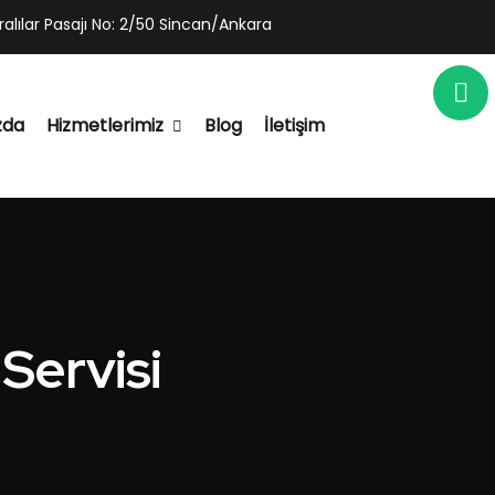
alılar Pasajı No: 2/50 Sincan/Ankara
zda
Hizmetlerimiz
Blog
İletişim
Personel Taşıma
Diyaliz Hasta Taşıma
Servisi
Gezi Turları
Araç Kiralama