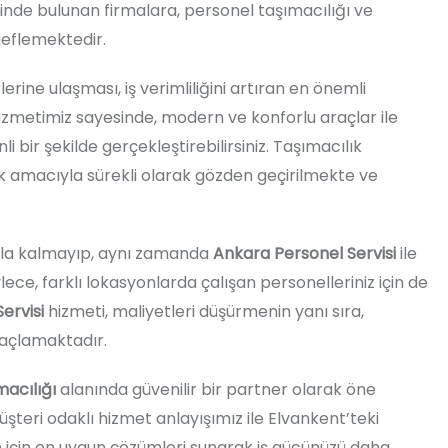
inde bulunan firmalara, personel taşımacılığı ve
eflemektedir.
erine ulaşması, iş verimliliğini artıran en önemli
zmetimiz sayesinde, modern ve konforlu araçlar ile
bir şekilde gerçekleştirebilirsiniz. Taşımacılık
k amacıyla sürekli olarak gözden geçirilmekte ve
kla kalmayıp, aynı zamanda
Ankara Personel Servisi
ile
ce, farklı lokasyonlarda çalışan personelleriniz için de
ervisi
hizmeti, maliyetleri düşürmenin yanı sıra,
maçlamaktadır.
acılığı
alanında güvenilir bir partner olarak öne
şteri odaklı hizmet anlayışımız ile Elvankent’teki
n için en uygun çözümleri sunarak iş gücünüzü daha